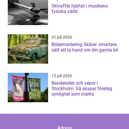
Skivaffär hjärtat i musikens
fysiska värld
31 juli 2026
Bildemontering Skåne: smartare
sätt att ta hand om din gamla bil
12 juli 2026
Banderoller och vepor i
Stockholm: Så skapar företag
synlighet som märks
Adress