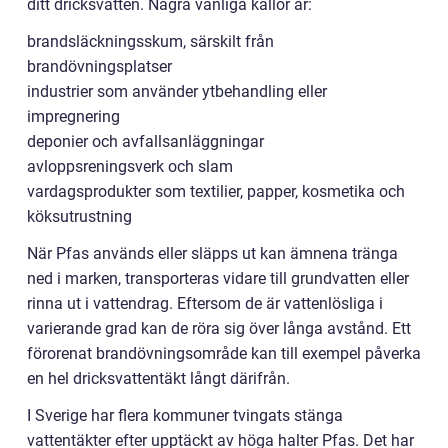
ditt dricksvatten. Några vanliga källor är:
brandsläckningsskum, särskilt från
brandövningsplatser
industrier som använder ytbehandling eller
impregnering
deponier och avfallsanläggningar
avloppsreningsverk och slam
vardagsprodukter som textilier, papper, kosmetika och
köksutrustning
När Pfas används eller släpps ut kan ämnena tränga
ned i marken, transporteras vidare till grundvatten eller
rinna ut i vattendrag. Eftersom de är vattenlösliga i
varierande grad kan de röra sig över långa avstånd. Ett
förorenat brandövningsområde kan till exempel påverka
en hel dricksvattentäkt långt därifrån.
I Sverige har flera kommuner tvingats stänga
vattentäkter efter upptäckt av höga halter Pfas. Det har