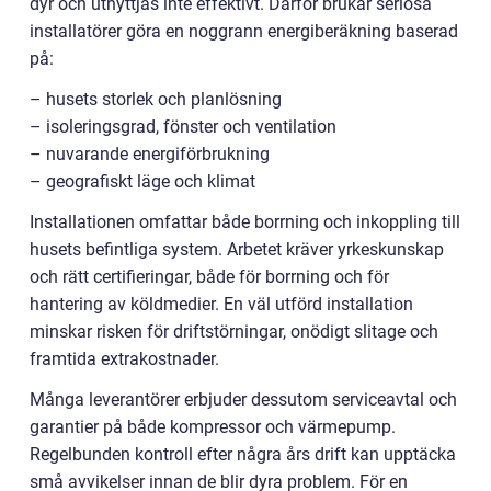
dyr och utnyttjas inte effektivt. Därför brukar seriösa
installatörer göra en noggrann energiberäkning baserad
på:
– husets storlek och planlösning
– isoleringsgrad, fönster och ventilation
– nuvarande energiförbrukning
– geografiskt läge och klimat
Installationen omfattar både borrning och inkoppling till
husets befintliga system. Arbetet kräver yrkeskunskap
och rätt certifieringar, både för borrning och för
hantering av köldmedier. En väl utförd installation
minskar risken för driftstörningar, onödigt slitage och
framtida extrakostnader.
Många leverantörer erbjuder dessutom serviceavtal och
garantier på både kompressor och värmepump.
Regelbunden kontroll efter några års drift kan upptäcka
små avvikelser innan de blir dyra problem. För en