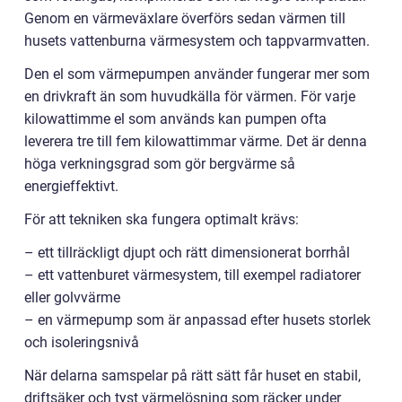
Genom en värmeväxlare överförs sedan värmen till
husets vattenburna värmesystem och tappvarmvatten.
Den el som värmepumpen använder fungerar mer som
en drivkraft än som huvudkälla för värmen. För varje
kilowattimme el som används kan pumpen ofta
leverera tre till fem kilowattimmar värme. Det är denna
höga verkningsgrad som gör bergvärme så
energieffektivt.
För att tekniken ska fungera optimalt krävs:
– ett tillräckligt djupt och rätt dimensionerat borrhål
– ett vattenburet värmesystem, till exempel radiatorer
eller golvvärme
– en värmepump som är anpassad efter husets storlek
och isoleringsnivå
När delarna samspelar på rätt sätt får huset en stabil,
driftsäker och tyst värmelösning som räcker under