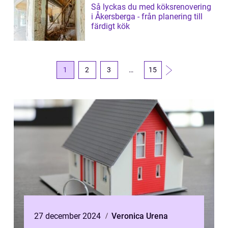
Så lyckas du med köksrenovering
i Åkersberga - från planering till
färdigt kök
1
2
3
…
15
27 december 2024
Veronica Urena