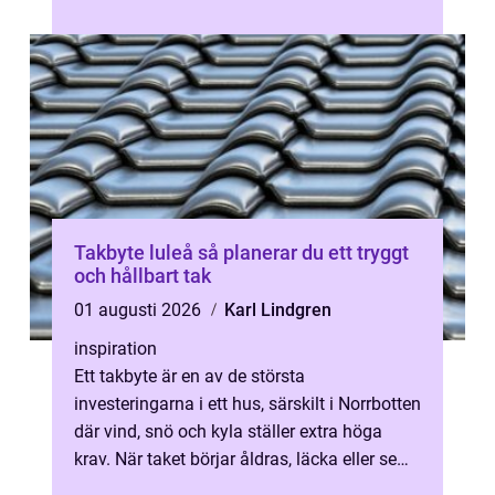
Takbyte luleå så planerar du ett tryggt
och hållbart tak
01 augusti 2026
Karl Lindgren
inspiration
Ett takbyte är en av de största
investeringarna i ett hus, särskilt i Norrbotten
där vind, snö och kyla ställer extra höga
krav. När taket börjar åldras, läcka eller se
slitet ut påverkar det både try...