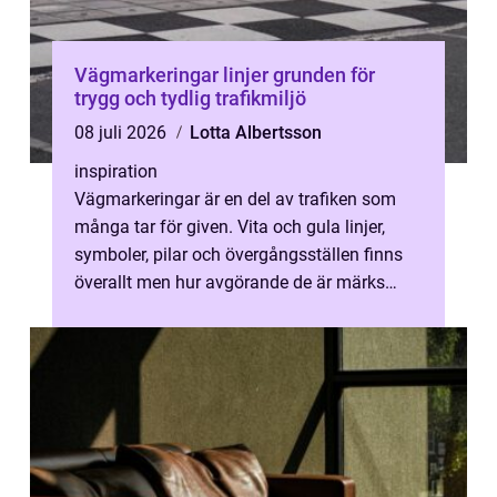
Vägmarkeringar linjer grunden för
trygg och tydlig trafikmiljö
08 juli 2026
Lotta Albertsson
inspiration
Vägmarkeringar är en del av trafiken som
många tar för given. Vita och gula linjer,
symboler, pilar och övergångsställen finns
överallt men hur avgörande de är märks
först när de saknas eller har slit...