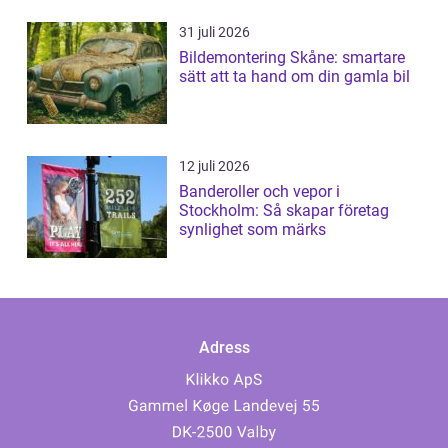
31 juli 2026
Bildemontering Skåne: smartare
sätt att ta hand om din gamla bil
12 juli 2026
Banderoller och vepor i
Stockholm: Så skapar företag
synlighet som märks
Adress