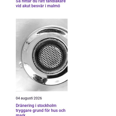
Så hittar du rätt tandläkare
vid akut besvär i malmö
04 augusti 2026
Dränering i stockholm
tryggare grund för hus och
mark