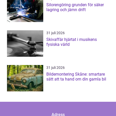
Silorengöring grunden för säker
lagring och jämn drift
31 juli 2026
Skivaffär hjärtat i musikens
fysiska värld
31 juli 2026
Bildemontering Skåne: smartare
sätt att ta hand om din gamla bil
Adress