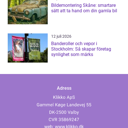
Bildemontering Skåne: smartare
sätt att ta hand om din gamla bil
12 juli 2026
Banderoller och vepor i
Stockholm: Så skapar företag
synlighet som märks
Adress
web:
www.klikko.dk