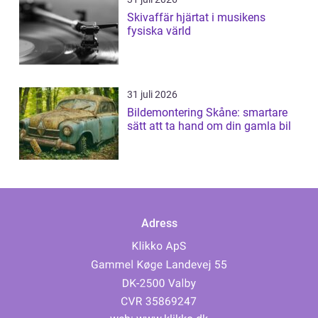
Skivaffär hjärtat i musikens
fysiska värld
31 juli 2026
Bildemontering Skåne: smartare
sätt att ta hand om din gamla bil
Adress