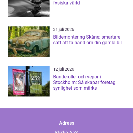
fysiska värld
31 juli 2026
Bildemontering Skåne: smartare
sätt att ta hand om din gamla bil
12 juli 2026
Banderoller och vepor i
Stockholm: Så skapar företag
synlighet som märks
Adress