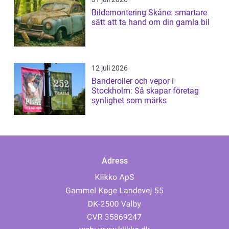
Bildemontering Skåne: smartare
sätt att ta hand om din gamla bil
12 juli 2026
Banderoller och vepor i
Stockholm: Så skapar företag
synlighet som märks
Adress