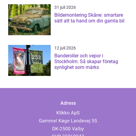
31 juli 2026
Bildemontering Skåne: smartare
sätt att ta hand om din gamla bil
12 juli 2026
Banderoller och vepor i
Stockholm: Så skapar företag
synlighet som märks
Adress