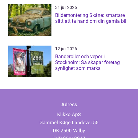
31 juli 2026
Bildemontering Skåne: smartare
sätt att ta hand om din gamla bil
12 juli 2026
Banderoller och vepor i
Stockholm: Så skapar företag
synlighet som märks
Adress