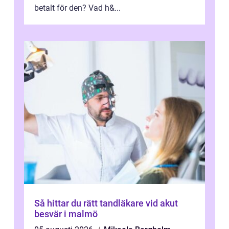
betalt för den? Vad h&...
Så hittar du rätt tandläkare vid akut
besvär i malmö