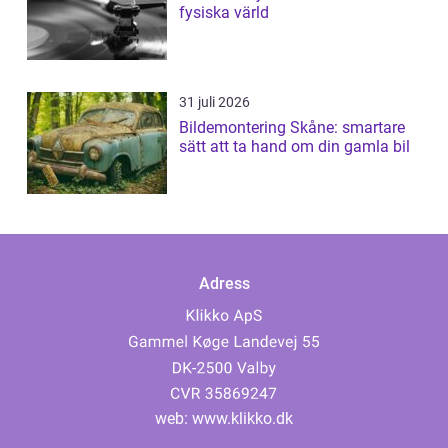
fysiska värld
31 juli 2026
Bildemontering Skåne: smartare
sätt att ta hand om din gamla bil
Adress
web:
www.klikko.dk