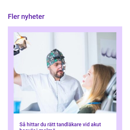
Fler nyheter
Så hittar du rätt tandläkare vid akut