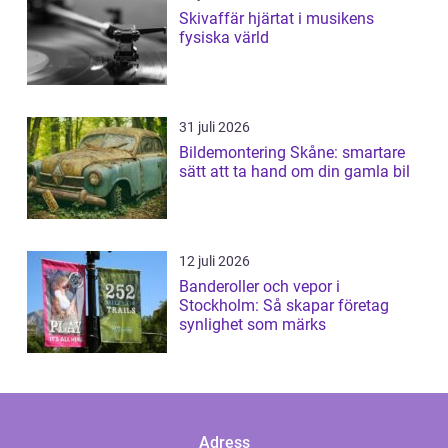
Skivaffär hjärtat i musikens
fysiska värld
31 juli 2026
Bildemontering Skåne: smartare
sätt att ta hand om din gamla bil
12 juli 2026
Banderoller och vepor i
Stockholm: Så skapar företag
synlighet som märks
Adress