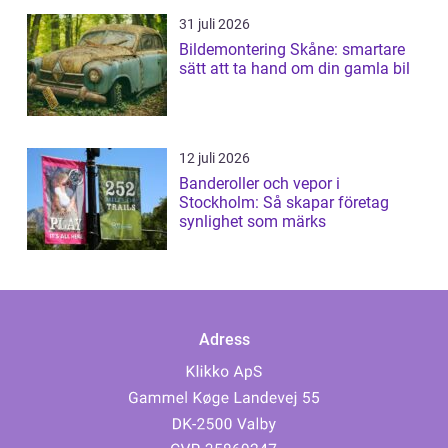
31 juli 2026
Bildemontering Skåne: smartare
sätt att ta hand om din gamla bil
12 juli 2026
Banderoller och vepor i
Stockholm: Så skapar företag
synlighet som märks
Adress