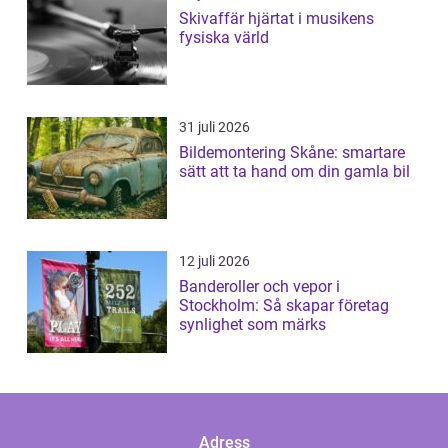
Skivaffär hjärtat i musikens
fysiska värld
31 juli 2026
Bildemontering Skåne: smartare
sätt att ta hand om din gamla bil
12 juli 2026
Banderoller och vepor i
Stockholm: Så skapar företag
synlighet som märks
Adress