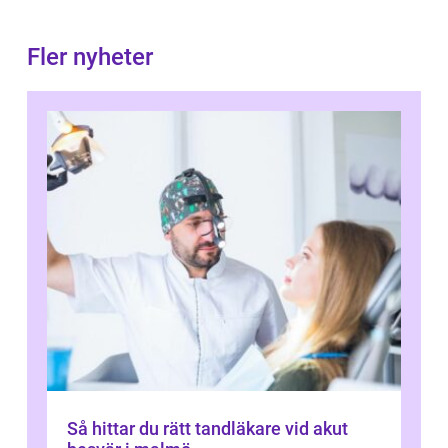
Fler nyheter
Så hittar du rätt tandläkare vid akut