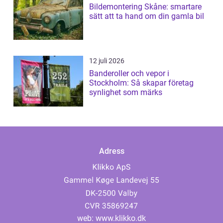
Bildemontering Skåne: smartare
sätt att ta hand om din gamla bil
12 juli 2026
Banderoller och vepor i
Stockholm: Så skapar företag
synlighet som märks
Adress
web:
www.klikko.dk