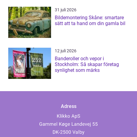
31 juli 2026
Bildemontering Skåne: smartare
sätt att ta hand om din gamla bil
12 juli 2026
Banderoller och vepor i
Stockholm: Så skapar företag
synlighet som märks
Adress