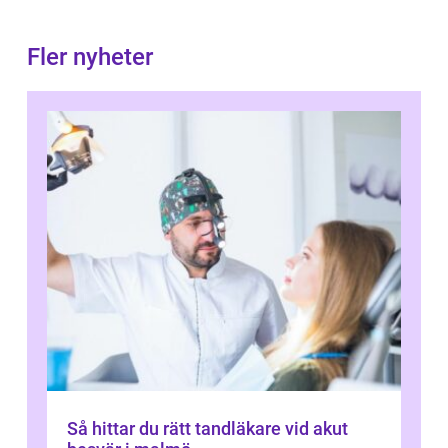
Fler nyheter
Så hittar du rätt tandläkare vid akut