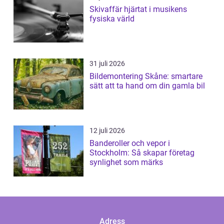
Skivaffär hjärtat i musikens
fysiska värld
31 juli 2026
Bildemontering Skåne: smartare
sätt att ta hand om din gamla bil
12 juli 2026
Banderoller och vepor i
Stockholm: Så skapar företag
synlighet som märks
Adress