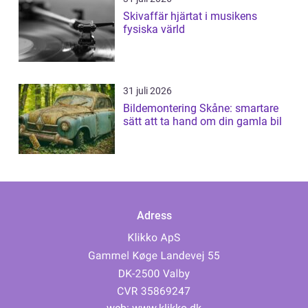
Skivaffär hjärtat i musikens
fysiska värld
31 juli 2026
Bildemontering Skåne: smartare
sätt att ta hand om din gamla bil
Adress