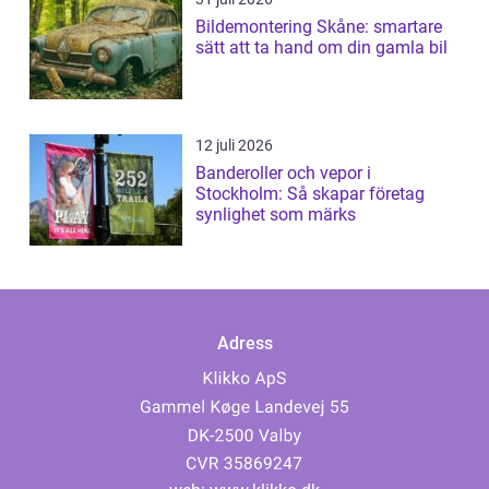
Bildemontering Skåne: smartare
sätt att ta hand om din gamla bil
12 juli 2026
Banderoller och vepor i
Stockholm: Så skapar företag
synlighet som märks
Adress