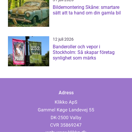
Bildemontering Skåne: smartare
sätt att ta hand om din gamla bil
12 juli 2026
Banderoller och vepor i
Stockholm: Så skapar företag
synlighet som märks
Adress