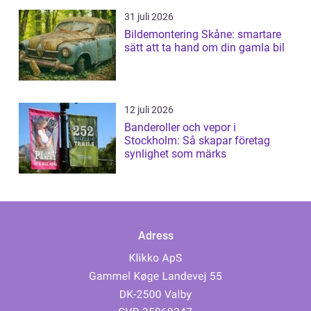
31 juli 2026
Bildemontering Skåne: smartare
sätt att ta hand om din gamla bil
12 juli 2026
Banderoller och vepor i
Stockholm: Så skapar företag
synlighet som märks
Adress