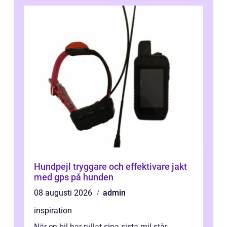
Hundpejl tryggare och effektivare jakt
med gps på hunden
08 augusti 2026
admin
inspiration
När en bil har rullat sina sista mil står