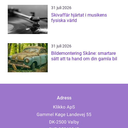
31 juli 2026
Skivaffär hjärtat i musikens
fysiska värld
31 juli 2026
Bildemontering Skåne: smartare
sätt att ta hand om din gamla bil
Adress