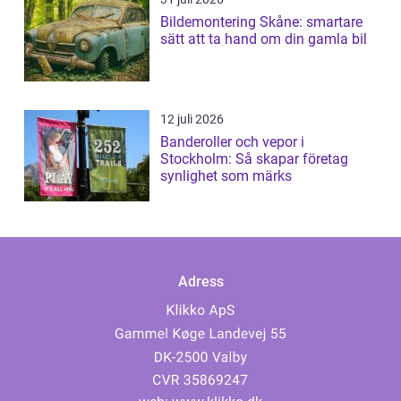
Bildemontering Skåne: smartare
sätt att ta hand om din gamla bil
12 juli 2026
Banderoller och vepor i
Stockholm: Så skapar företag
synlighet som märks
Adress