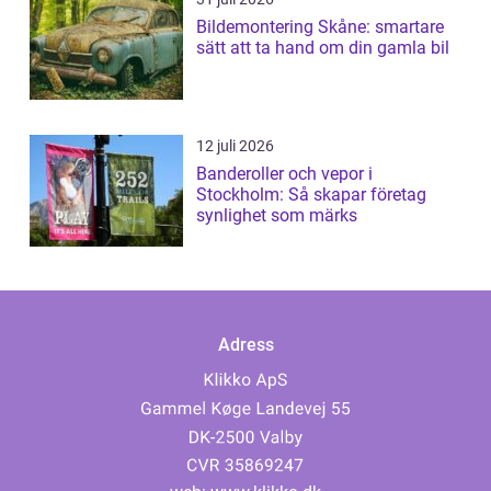
Bildemontering Skåne: smartare
sätt att ta hand om din gamla bil
12 juli 2026
Banderoller och vepor i
Stockholm: Så skapar företag
synlighet som märks
Adress