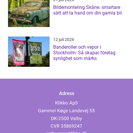
Bildemontering Skåne: smartare
sätt att ta hand om din gamla bil
12 juli 2026
Banderoller och vepor i
Stockholm: Så skapar företag
synlighet som märks
Adress