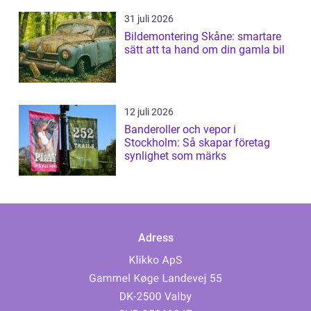
31 juli 2026
Bildemontering Skåne: smartare
sätt att ta hand om din gamla bil
12 juli 2026
Banderoller och vepor i
Stockholm: Så skapar företag
synlighet som märks
Adress