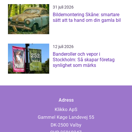
31 juli 2026
Bildemontering Skåne: smartare
sätt att ta hand om din gamla bil
12 juli 2026
Banderoller och vepor i
Stockholm: Så skapar företag
synlighet som märks
Adress