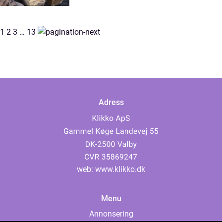
1
2
3
…
13
Adress
web:
www.klikko.dk
Menu
Annonsering