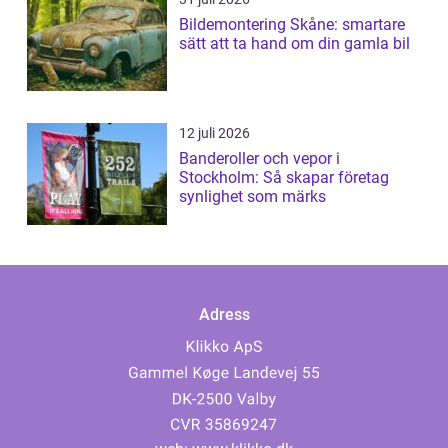
Bildemontering Skåne: smartare
sätt att ta hand om din gamla bil
12 juli 2026
Banderoller och vepor i
Stockholm: Så skapar företag
synlighet som märks
Adress