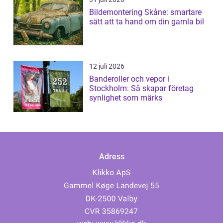
Bildemontering Skåne: smartare
sätt att ta hand om din gamla bil
12 juli 2026
Banderoller och vepor i
Stockholm: Så skapar företag
synlighet som märks
Adress