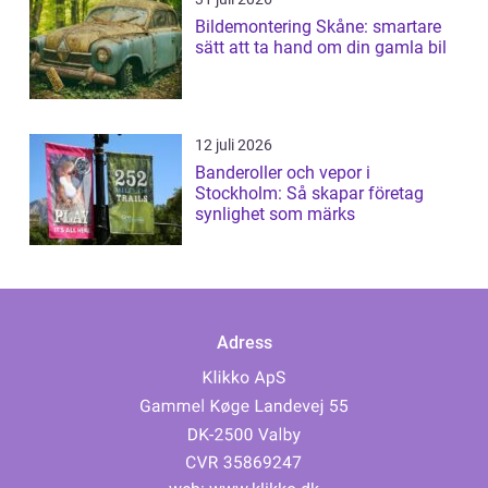
Bildemontering Skåne: smartare
sätt att ta hand om din gamla bil
12 juli 2026
Banderoller och vepor i
Stockholm: Så skapar företag
synlighet som märks
Adress