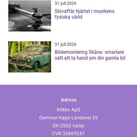
31 juli 2026
Skivaffär hjärtat i musikens
fysiska värld
31 juli 2026
Bildemontering Skåne: smartare
sätt att ta hand om din gamla bil
Adress