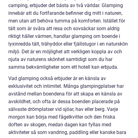
camping, erbjuder det bästa av två världar. Glamping
innebär att du fortfarande befinner dig mitt i naturen,
men utan att behöva tumma på komforten. Istället för
tält som är svåra att resa och sovsäckar som aldrig
riktigt håller värmen, handlar glamping om boende i
lyxinredda tält, trähyddor eller fjällstugor i en naturskön
miljö. Det är en möjlighet att verkligen koppla av och
njuta av naturens skönhet samtidigt som du har
samma bekvämligheter som ett hotell kan erbjuda.
Vad glamping också erbjuder är en känsla av
exklusivitet och intimitet. Många glampingplatser har
avstånd mellan boendena för att skapa en känsla av
avskildhet, och ofta är dessa boenden placerade på
sälvaste drömplatser vid sjöar, hav eller berg. Varje
morgon kan börja med fågelkvitter och den friska
doften av skogen, medan dagen kan fyllas med
aktiviteter så som vandring, paddling eller kanske bara