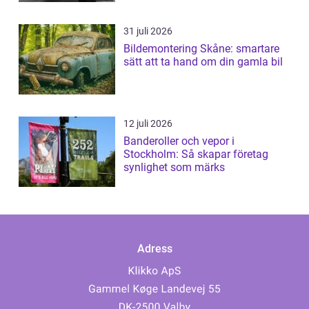
31 juli 2026
Bildemontering Skåne: smartare
sätt att ta hand om din gamla bil
12 juli 2026
Banderoller och vepor i
Stockholm: Så skapar företag
synlighet som märks
Adress