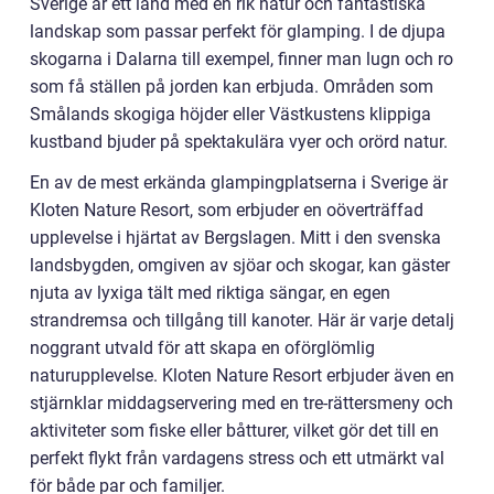
Sverige är ett land med en rik natur och fantastiska
landskap som passar perfekt för glamping. I de djupa
skogarna i Dalarna till exempel, finner man lugn och ro
som få ställen på jorden kan erbjuda. Områden som
Smålands skogiga höjder eller Västkustens klippiga
kustband bjuder på spektakulära vyer och orörd natur.
En av de mest erkända glampingplatserna i Sverige är
Kloten Nature Resort, som erbjuder en oöverträffad
upplevelse i hjärtat av Bergslagen. Mitt i den svenska
landsbygden, omgiven av sjöar och skogar, kan gäster
njuta av lyxiga tält med riktiga sängar, en egen
strandremsa och tillgång till kanoter. Här är varje detalj
noggrant utvald för att skapa en oförglömlig
naturupplevelse. Kloten Nature Resort erbjuder även en
stjärnklar middagservering med en tre-rättersmeny och
aktiviteter som fiske eller båtturer, vilket gör det till en
perfekt flykt från vardagens stress och ett utmärkt val
för både par och familjer.