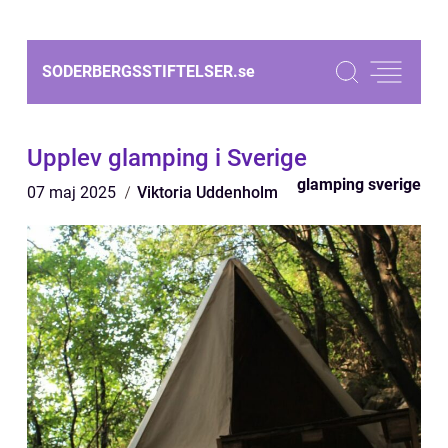
SODERBERGSSTIFTELSER.
se
Upplev glamping i Sverige
glamping sverige
07 maj 2025
Viktoria Uddenholm