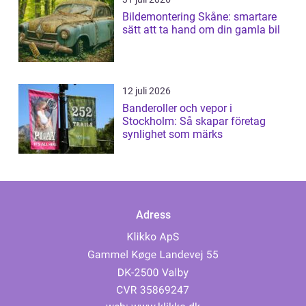
Bildemontering Skåne: smartare
sätt att ta hand om din gamla bil
12 juli 2026
Banderoller och vepor i
Stockholm: Så skapar företag
synlighet som märks
Adress