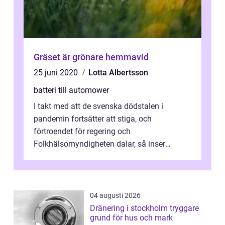
Gräset är grönare hemmavid
25 juni 2020
Lotta Albertsson
batteri till automower
I takt med att de svenska dödstalen i
pandemin fortsätter att stiga, och
förtroendet för regering och
Folkhälsomyndigheten dalar, så inser
säkerligen flera av oss att det är klokt att ta
det lite lugn...
04 augusti 2026
Dränering i stockholm tryggare
grund för hus och mark