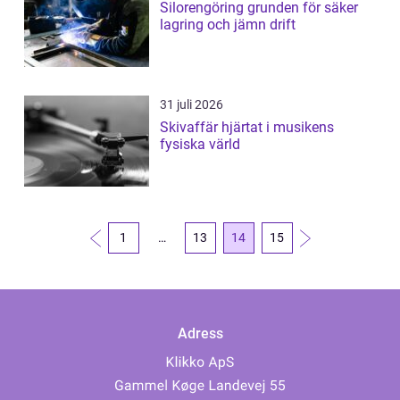
Silorengöring grunden för säker
lagring och jämn drift
31 juli 2026
Skivaffär hjärtat i musikens
fysiska värld
1
…
13
14
15
Adress